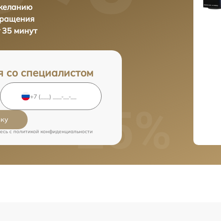
 желанию
бращения
 35 минут
я со специалистом
вку
есь c
политикой конфиденциальности